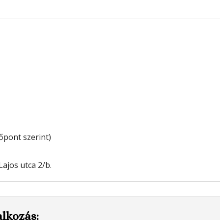
dőpont szerint)
 Lajos utca 2/b.
alkozás: