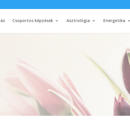
tás
Csoportos képzések
Asztrológia
Energetika