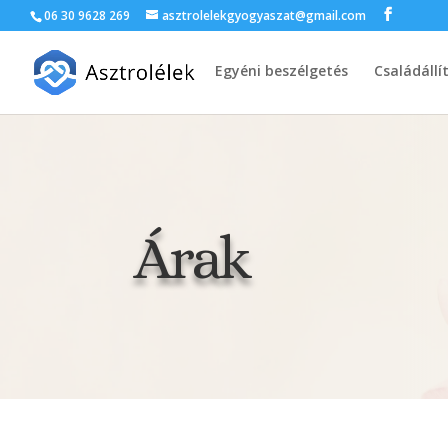
06 30 9628 269
asztrolelekgyogyaszat@gmail.com
Egyéni beszélgetés
Családállí
Árak