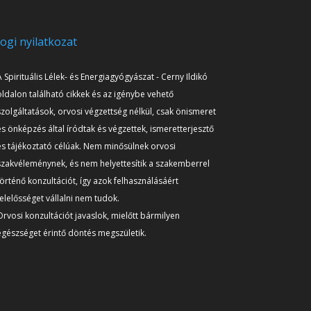
Jogi nyilatkozat
A Spirituális Lélek- és Energiagyógyászat - Cerny Ildikó
oldalon található cikkek és az igénybe vehető
szolgáltatások, orvosi végzettség nélkül, csak önismeret
és önképzés által íródtak és végzettek, ismeretterjesztő
és tájékoztató célúak. Nem minősülnek orvosi
szakvéleménynek, és nem helyettesítik a szakemberrel
történő konzultációt, így azok felhasználásáért
felelősséget vállalni nem tudok.
Orvosi konzultációt javaslok, mielőtt bármilyen
egészséget érintő döntés megszületik.