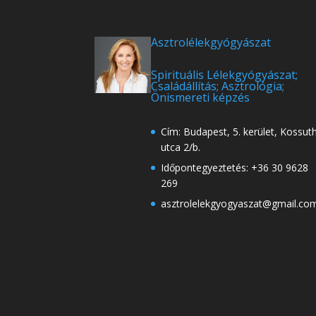
Asztrolélekgyógyászat
Spirituális Lélekgyógyászat;
Családállítás; Asztrológia;
Önismereti képzés
Cím: Budapest, 5. kerület, Kossut
utca 2/b.
Időpontegyeztetés: +36 30 9628
269
asztrolelekgyogyaszat@gmail.co