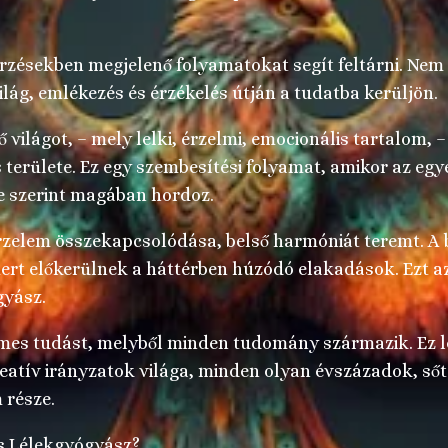
érzésekben megjelenő folyamatokat segít feltárni. Nem
ilág, emlékezés és érzékelés útján a tudatba kerüljön.
ő világot, – mely lelki, érzelmi, emocionális tartalom, –
területe. Ez egy szembesítési folyamat, amikor az egy
te szerint magában hordoz.
 érzelem összekapcsolódása, belső harmóniát teremt. A 
mert előkerülnek a háttérben húzódó elakadások. Ezt a
gyász.
mes tudást, melyből minden tudomány származik. Ez l
reatív irányzatok világa, minden olyan évszázadok, ső
 része.
is Lélekgyógyász?