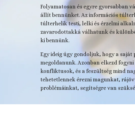
Folyamatosan és egyre gyorsabban vál
állít bennünket. Az információs túlte
túlterhelik testi, lelki és érzelmi a
zavarodottakká válhatunk és különb
ki bennünk.
Egy ideig úgy gondoljuk, hogy a sajá
megoldanunk. Azonban elkezd fogyni 
konfliktusok, és a feszültség mind n
tehetetlennek érezni magunkat, rájö
problémáinkat, segítségre van szüks