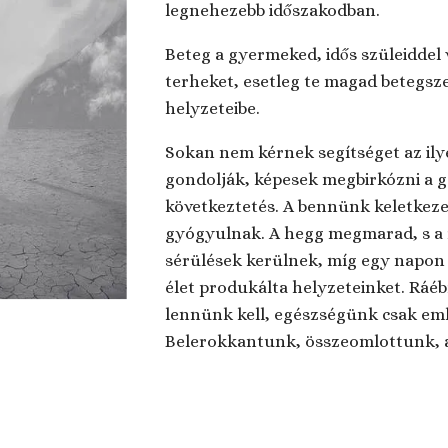
legnehezebb időszakodban.
Beteg a gyermeked, idős szüleiddel 
terheket, esetleg te magad betegsze
helyzeteibe.
Sokan nem kérnek segítséget az ily
gondolják, képesek megbirkózni a g
következtetés. A bennünk keletkeze
gyógyulnak. A hegg megmarad, s a r
sérülések kerülnek, míg egy napon 
élet produkálta helyzeteinket. Rá
lennünk kell, egészségünk csak eml
Belerokkantunk, összeomlottunk, a 