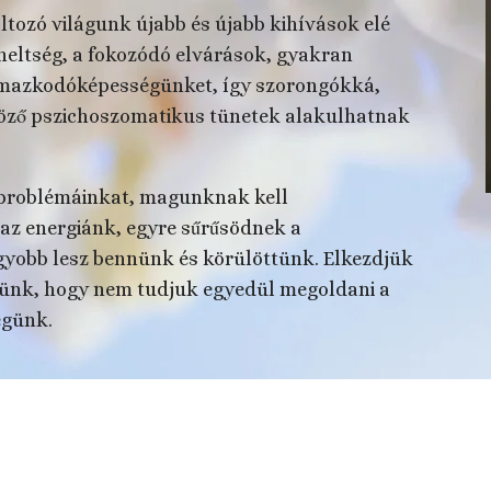
tozó világunk újabb és újabb kihívások elé
rheltség, a fokozódó elvárások, gyakran
lkalmazkodóképességünket, így szorongókká,
öző pszichoszomatikus tünetek alakulhatnak
t problémáinkat, magunknak kell
az energiánk, egyre sűrűsödnek a
agyobb lesz bennünk és körülöttünk. Elkezdjük
vünk, hogy nem tudjuk egyedül megoldani a
égünk.