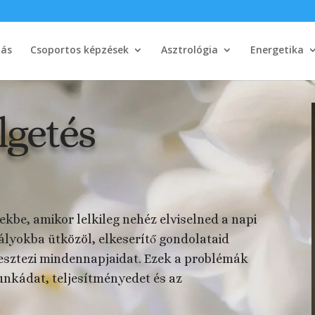
tás
Csoportos képzések
Asztrológia
Energetika
lgetés
ekbe, amikor lelkileg nehéz elviselned a napi
lyokba ütközöl, elkeserítő gondolataid
esztezi mindennapjaidat. Ezek a problémák
unkádat, teljesítményedet és az