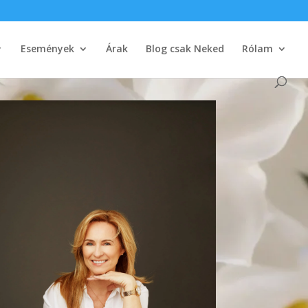
Események
Árak
Blog csak Neked
Rólam