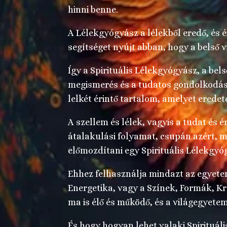
hinni benne.
A Lélekgyógyász a lélekből eredő, és 
segítséget nyújt abban, hogy a belső v
Így a Spirituális Lélekgyógyász, a bels
megismerés és a tudatos gondolkodás 
lelkét érintő tartalom, amelyet erede
A szellem és lélek, vagyis a tudat és
átalakulási folyamat, csupán azért, 
előmozdítani egy Spirituális Lélekgyó
Ehhez felhasználja mindazt az egyete
Energetika, vagy a Színek, Formák, K
ma is élő és működő, és a világegyetem
És hogy hogyan lehet valaki Spirituál