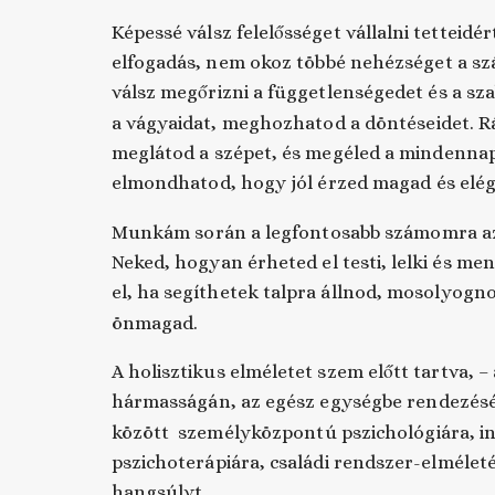
Képessé válsz felelősséget vállalni tetteidé
elfogadás, nem okoz többé nehézséget a s
válsz megőrizni a függetlenségedet és a s
a vágyaidat, meghozhatod a döntéseidet. R
meglátod a szépet, és megéled a mindennap
elmondhatod, hogy jól érzed magad és elég
Munkám során a legfontosabb számomra az
Neked, hogyan érheted el testi, lelki és m
el, ha segíthetek talpra állnod, mosolyogno
önmagad.
A holisztikus elméletet szem előtt tartva, – 
hármasságán, az egész egységbe rendezés
között személyközpontú pszichológiára, int
pszichoterápiára, családi rendszer-elmélet
hangsúlyt.