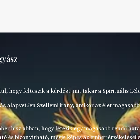
ógyász
l, hogy felteszik a kérdést: mit takar a Spirituális Lé
tás alapvetően Szellemi irány, amikor az élet magasab
ember hisz abban, hogy létezik egy magasabb rendű hata
ató és bizonyítható, mégis képes az ember érzékelései é