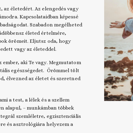
rt, az életedért. Az elengedés vagy
zámodra. Kapcsolataidban képessé
zabadságodat. Szabadon megélheted
ádöbbensz életed értelmére,
ok örömeit. Eljutsz oda, hogy
edett vagy az életeddel.
 ember, aki Te vagy. Megmutatom
entális egészségedet. Örömmel tölt
d, élvezned az életet és szeretned
ami a test, a lélek és a szellem
én alapul, – munkámban többek
egrál szemléletre, egzisztenciális
ére és asztrológiára helyezem a