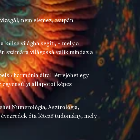
 vizsgál, nem elemez, csupán
 a külső világba segíti, – mely a
én számára világossá válik mindaz a
belső harmónia által létrejöhet egy
z egyensúlyi állapotot képes
ehet Numerológia, Asztrológia,
t évezredek óta létező tudomány, mely