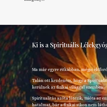
Ki is a Spirituális Lélekgy
Ma már egyre ritkábban, mégis előfordu
Talán ott kezdeném, hogy a Spirituali
kerülnek az fizikai világgal szemben.
Spiritualitás azóta létezik, mióta az 
hatalmat, bár a fizikai síkon nem láth