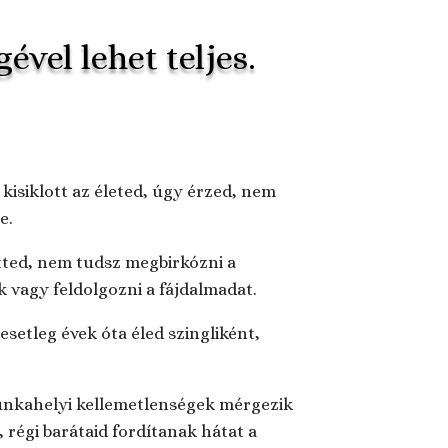
ével lehet teljes.
 kisiklott az életed, úgy érzed, nem
e.
tted, nem tudsz megbirkózni a
vagy feldolgozni a fájdalmadat.
esetleg évek óta éled szingliként,
.
munkahelyi kellemetlenségek mérgezik
 régi barátaid fordítanak hátat a