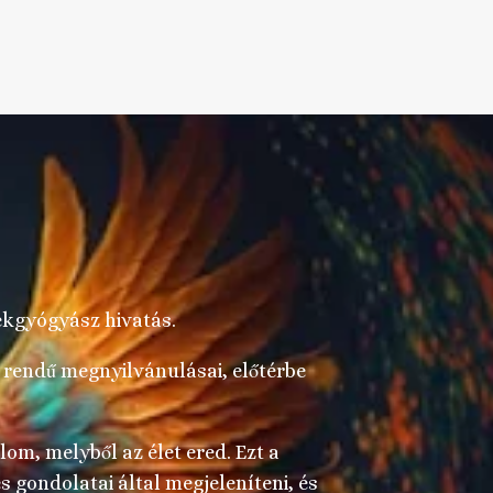
lekgyógyász hivatás.
b rendű megnyilvánulásai, előtérbe
lom, melyből az élet ered. Ezt a
s gondolatai által megjeleníteni, és