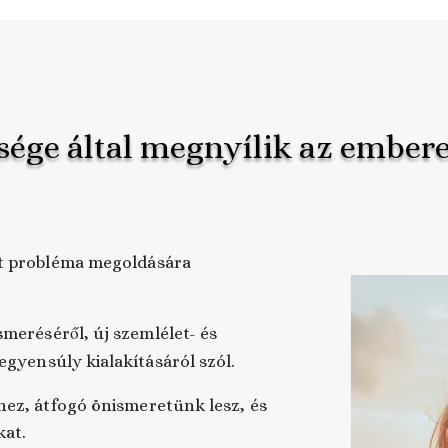
sége által megnyílik az ember
tt probléma megoldására
meréséről, új szemlélet- és
 egyensúly kialakításáról szól.
ez, átfogó önismeretünk lesz, és
kat.