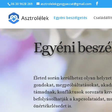
06 30 9628 269
asztrolelekgyogyaszat@gmail.com
Egyéni beszélgetés
Családállí
Egyéni beszé
Életed során kerülhetsz olyan helyzet
gondokat, megpróbáltatásokat, akadá
támadnak, konfliktusok sorozata ker
befolyásolhatják a kapcsolataidat, m
önértékelésedet is.