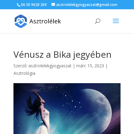
06 30 9628 269
asztrolelekgyogyaszat@gmail.com
Vénusz a Bika jegyében
Szerző:
asztrolelekgyogyaszat
|
márc 15, 2023
|
Asztrológia