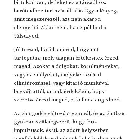
birtokod van, de lehet ez a társadhoz,
barátaidhoz tartozás által is. Egy a lényeg,
amit megszereztél, azt nem akarod
elengedni. Akkor sem, ha ez például a
túlsúlyod.
Jól teszed, ha felismered, hogy mit
tartogatsz, mely alapján értékesnek érzed
magad. Azokat a dolgokat, körülményeket,
vagy személyeket, melyeket szilárd
elhatározással, vagy kitartó munkával
begyűjtöttél, annak érdekében, hogy
szeretve érezd magad, el kellene engedned.
Az elengedés változást generál, és az életben
gyakran szükségszerű, hogy friss
impulzusok, és új, az adott helyzetben
megfelelőbb körülmények keletkezhessenek.