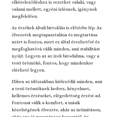
elköteleződéshez is vezethet valaki, vagy
valami mellett, egyéni ízlésnek, igénynek
megfelelően.
Az érzékek általi birtoklás is előtérbe lép. Az
élvezetek megtapasztalása és megtartása
azért is fontos, mert ez által érezhetővé és
megfoghatóvá válik minden, ami stabilitást
nyújt. Legyen az az ízek birodalma, vagy a
testi örömöké, fontos, hogy mindenkor
elérhető legyen.
Ebben az időszakban kiéleződik minden, ami
a testi örömöknek kedvez, kényelmet,
kellemes érzéseket, elégedettség érzést ad.
Fontossá válik a komfort, a másik
közelségének élvezete, akár az intimitáson,
akár egy jó masszázson keresztül. Az