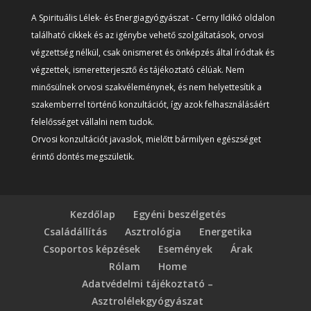
A Spirituális Lélek- és Energiagyógyászat - Cerny Ildikó oldalon
található cikkek és az igénybe vehető szolgáltatások, orvosi
végzettség nélkül, csak önismeret és önképzés által íródtak és
végzettek, ismeretterjesztő és tájékoztató célúak. Nem
minősülnek orvosi szakvéleménynek, és nem helyettesítik a
szakemberrel történő konzultációt, így azok felhasználásáért
felelősséget vállalni nem tudok.
Orvosi konzultációt javaslok, mielőtt bármilyen egészséget
érintő döntés megszületik.
Kezdőlap
Egyéni beszélgetés
Családállítás
Asztrológia
Energetika
Csoportos képzések
Események
Árak
Rólam
Home
Adatvédelmi tájékoztató –
Asztrolélekgyógyászat