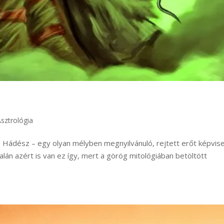
Asztrológia
, Hádész – egy olyan mélyben megnyilvánuló, rejtett erőt képvise
Talán azért is van ez így, mert a görög mitológiában betöltött