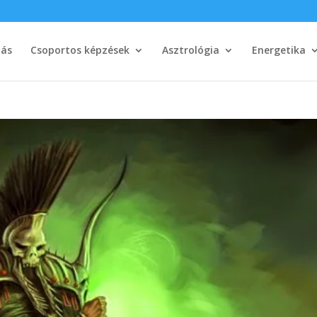
tás
Csoportos képzések
Asztrológia
Energetika