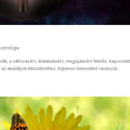
Asztrológia
dik, a változásért, átalakulásért, megújulásért felelős. Kapcsolat
adhat az akadályok leküzdéséhez, hajlamos bennünket ravasszá,