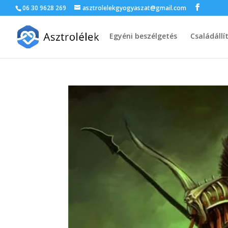
06 30 9628 269
asztrolelekgyogyaszat@gmail.com
Egyéni beszélgetés
Családállí