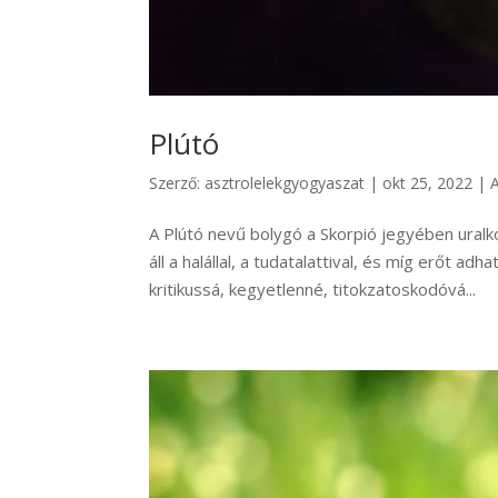
Plútó
Szerző:
asztrolelekgyogyaszat
|
okt 25, 2022
|
A Plútó nevű bolygó a Skorpió jegyében uralko
áll a halállal, a tudatalattival, és míg erőt 
kritikussá, kegyetlenné, titokzatoskodóvá...