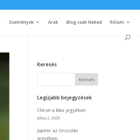
Események
Árak
Blog csak Neked
Rólam
Keresés
Keresés
Legújabb bejegyzések
Chiron a Bika jegyében
július 2, 2026
Jupiter az Oroszlán
jegyében