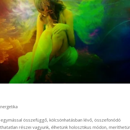
Energetika
, egymással összefüggő, kölcsönhatásban lévő, összefonódó
thatatlan részei vagyunk, élhetünk holosztikus módon, meríthetü