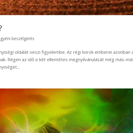
?
Egyéni beszélgetés
yiségi oldalát veszi figyelembe. Az régi korok emberei azonban 
nak. Régen az idő e két ellentétes megnyilvánulását még más-má
yiséget...