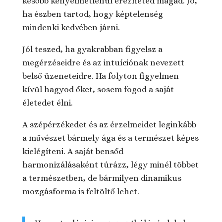
később kényelmetlenül érezheted magad. Jó,
ha észben tartod, hogy képtelenség
mindenki kedvében járni.
Jól teszed, ha gyakrabban figyelsz a
megérzéseidre és az intuíciónak nevezett
belső üzeneteidre. Ha folyton figyelmen
kívül hagyod őket, sosem fogod a saját
életedet élni.
A szépérzékedet és az érzelmeidet leginkább
a művészet bármely ága és a természet képes
kielégíteni. A saját bensőd
harmonizálásaként túrázz, légy minél többet
a természetben, de bármilyen dinamikus
mozgásforma is feltöltő lehet.