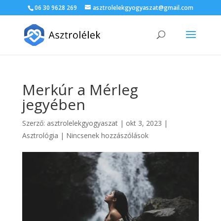
06 30 9628 269
asztrolelekgyogyaszat@gmail.com
Merkúr a Mérleg
jegyében
Szerző:
asztrolelekgyogyaszat
|
okt 3, 2023
|
Asztrológia
|
Nincsenek hozzászólások