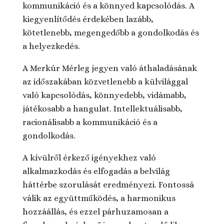
kommunikáció és a könnyed kapcsolódás. A
kiegyenlítődés érdekében lazább,
kötetlenebb, megengedőbb a gondolkodás és
a helyezkedés.
A Merkúr Mérleg jegyen való áthaladásának
az időszakában közvetlenebb a külvilággal
való kapcsolódás, könnyedebb, vidámabb,
játékosabb a hangulat. Intellektuálisabb,
racionálisabb a kommunikáció és a
gondolkodás.
A kívülről érkező igényekhez való
alkalmazkodás és elfogadás a belvilág
háttérbe szorulását eredményezi. Fontossá
válik az együttműködés, a harmonikus
hozzáállás, és ezzel párhuzamosan a