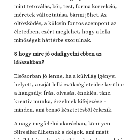
mint tetoválás, bőr, test, forma korrekció,
méretek változtatása, bármi jöhet. Az
öltözködés, a külcsín fontos szempont az
életedben, ezért meglehet, hogy a lelki
minőségek háttérbe szorulnak.
S hogy mire jó odafigyelni ebben az
időszakban?
Elsősorban jó lenne, ha a külvilág igényei
helyett, a saját lelki szükségleteidre kerülne
a hangsúly. Írás, olvasás, éneklés, tánc,
kreatív munka, érzelmek kifejezése –
minden, ami benső késztetésből érkezik.
A nagy megfelelni akarásban, könnyen
félresikerülhetnek a dolgok, ami miatt