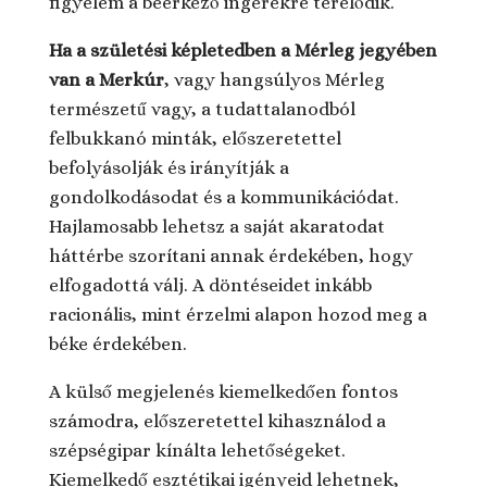
figyelem a beérkező ingerekre terelődik.
Ha a születési képletedben a Mérleg jegyében
van a Merkúr
, vagy hangsúlyos Mérleg
természetű vagy, a tudattalanodból
felbukkanó minták, előszeretettel
befolyásolják és irányítják a
gondolkodásodat és a kommunikációdat.
Hajlamosabb lehetsz a saját akaratodat
háttérbe szorítani annak érdekében, hogy
elfogadottá válj. A döntéseidet inkább
racionális, mint érzelmi alapon hozod meg a
béke érdekében.
A külső megjelenés kiemelkedően fontos
számodra, előszeretettel kihasználod a
szépségipar kínálta lehetőségeket.
Kiemelkedő esztétikai igényeid lehetnek,