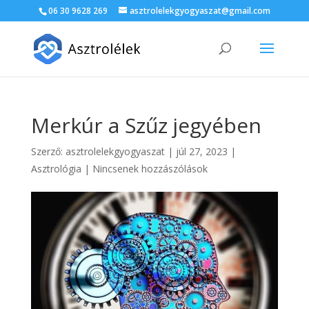
06 30 9628 269
asztrolelekgyogyaszat@gmail.com
Merkúr a Szűz jegyében
Szerző:
asztrolelekgyogyaszat
|
júl 27, 2023
|
Asztrológia
|
Nincsenek hozzászólások