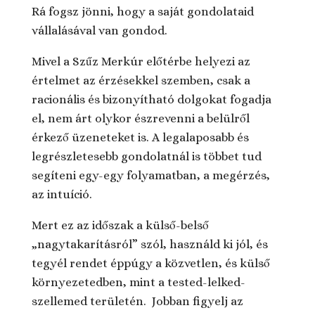
Rá fogsz jönni, hogy a saját gondolataid
vállalásával van gondod.
Mivel a Szűz Merkúr előtérbe helyezi az
értelmet az érzésekkel szemben, csak a
racionális és bizonyítható dolgokat fogadja
el, nem árt olykor észrevenni a belülről
érkező üzeneteket is. A legalaposabb és
legrészletesebb gondolatnál is többet tud
segíteni egy-egy folyamatban, a megérzés,
az intuíció.
Mert ez az időszak a külső-belső
„nagytakarításról” szól, használd ki jól, és
tegyél rendet éppúgy a közvetlen, és külső
környezetedben, mint a tested-lelked-
szellemed területén. Jobban figyelj az