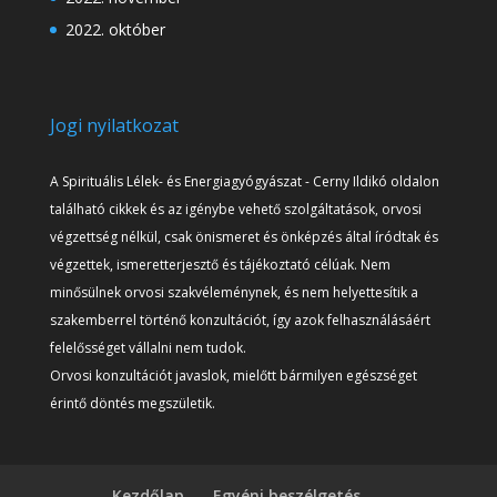
2022. október
Jogi nyilatkozat
A Spirituális Lélek- és Energiagyógyászat - Cerny Ildikó oldalon
található cikkek és az igénybe vehető szolgáltatások, orvosi
végzettség nélkül, csak önismeret és önképzés által íródtak és
végzettek, ismeretterjesztő és tájékoztató célúak. Nem
minősülnek orvosi szakvéleménynek, és nem helyettesítik a
szakemberrel történő konzultációt, így azok felhasználásáért
felelősséget vállalni nem tudok.
Orvosi konzultációt javaslok, mielőtt bármilyen egészséget
érintő döntés megszületik.
Kezdőlap
Egyéni beszélgetés