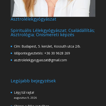
Asztrolélekgyógyászat
Spirituális Lélekgyógyászat; Családállítás;
Asztrológia; Önismereti képzés
Cím: Budapest, 5. kerület, Kossuth utca 2/b.
Időpontegyeztetés: +36 30 9628 269
asztrolelekgyogyaszat@gmail.com
Legújabb bejegyzések
Lépj túl rajta!
augusztus 9, 2026