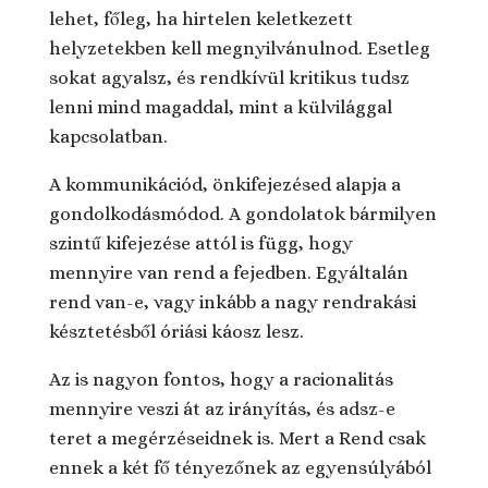
lehet, főleg, ha hirtelen keletkezett
helyzetekben kell megnyilvánulnod. Esetleg
sokat agyalsz, és rendkívül kritikus tudsz
lenni mind magaddal, mint a külvilággal
kapcsolatban.
A kommunikációd, önkifejezésed alapja a
gondolkodásmódod. A gondolatok bármilyen
szintű kifejezése attól is függ, hogy
mennyire van rend a fejedben. Egyáltalán
rend van-e, vagy inkább a nagy rendrakási
késztetésből óriási káosz lesz.
Az is nagyon fontos, hogy a racionalitás
mennyire veszi át az irányítás, és adsz-e
teret a megérzéseidnek is. Mert a Rend csak
ennek a két fő tényezőnek az egyensúlyából