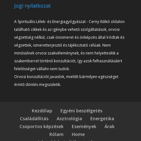
Jogi nyilatkozat
A Spirituális Lélek- és Energiagyógyászat - Cerny Ildikó oldalon
található cikkek és az igénybe vehető szolgáltatások, orvosi
végzettség nélkül, csak önismeret és önképzés által íródtak és
végzettek, ismeretterjesztő és tájékoztató célúak. Nem
minősülnek orvosi szakvéleménynek, és nem helyettesítik a
szakemberrel történő konzultációt, így azok felhasználásáért
felelősséget vállalni nem tudok.
Orvosi konzultációt javaslok, mielőtt bármilyen egészséget
érintő döntés megszületik.
Kezdőlap
Egyéni beszélgetés
Családállítás
Asztrológia
Energetika
Csoportos képzések
Események
Árak
Rólam
Home