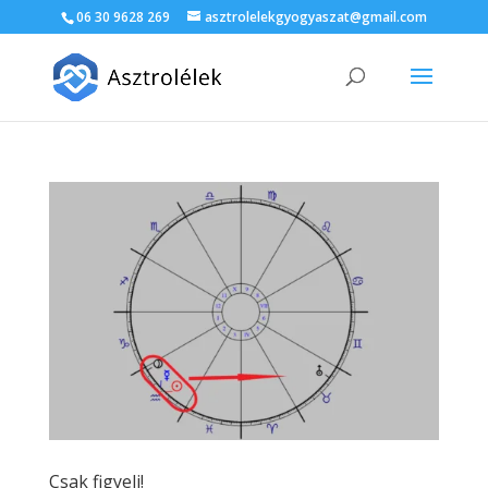
06 30 9628 269
asztrolelekgyogyaszat@gmail.com
Csak figyelj!