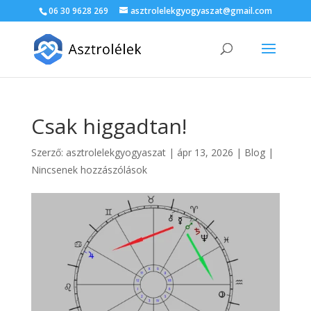
06 30 9628 269
asztrolelekgyogyaszat@gmail.com
Csak higgadtan!
Szerző:
asztrolelekgyogyaszat
|
ápr 13, 2026
|
Blog
|
Nincsenek hozzászólások