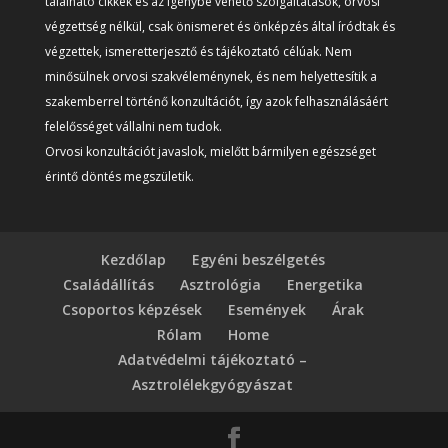
található cikkek és az igénybe vehető szolgáltatások, orvosi
végzettség nélkül, csak önismeret és önképzés által íródtak és
végzettek, ismeretterjesztő és tájékoztató célúak. Nem
minősülnek orvosi szakvéleménynek, és nem helyettesítik a
szakemberrel történő konzultációt, így azok felhasználásáért
felelősséget vállalni nem tudok.
Orvosi konzultációt javaslok, mielőtt bármilyen egészséget
érintő döntés megszületik.
Kezdőlap
Egyéni beszélgetés
Családállítás
Asztrológia
Energetika
Csoportos képzések
Események
Árak
Rólam
Home
Adatvédelmi tájékoztató –
Asztrolélekgyógyászat