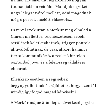
ha már így sikerült, legközelebb hogyan
tudnád jobban csinálni. Mondjuk egy-két
nagy lélegzetvétel mellett, adni magadnak
még 5 percet, mielőtt válaszolsz.
És mivel ezek után a Merkúr még elhalad a
Chiron mellett is, természetesen sebek,
sérülések keletkezhetnek, trigger pontok
aktiválódhatnak, de csak akkor, ha nincs
tiszta kommunikáció, a reakció hirtelen
ösztönből jövő, és a felelősségvállalás is
elmarad.
Ellenkező esetben a régi sebek
begyógyulhatnak és rájöhetsz, hogy ezentúl
mindig így fogod magad képviselni.
A Merkúr május 3-án lép a következő jegybe.