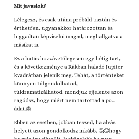
Mit javaslok?
Lélegezz, és csak utána próbáld tisztán és
érthetően, ugyanakkor határozottan és
higgadtan képviselni magad, meghallgatva a
másikat is.
Ez a hatás hozzávetőlegesen egy hétig tart,
és a következménye a Rákban haladó Jupiter
kvadrátban jelenik meg. Tehát, a történteket
könnyen túlgondolhatod,
túldramatizálhatod, mondjuk éjjelente azon
rágódsz, hogy miért nem tartottad a po…
ádat.🙈
Ebben az esetben, jobban teszed, ha alvás
helyett azon gondolkodsz inkább, 🤔🙄hogy