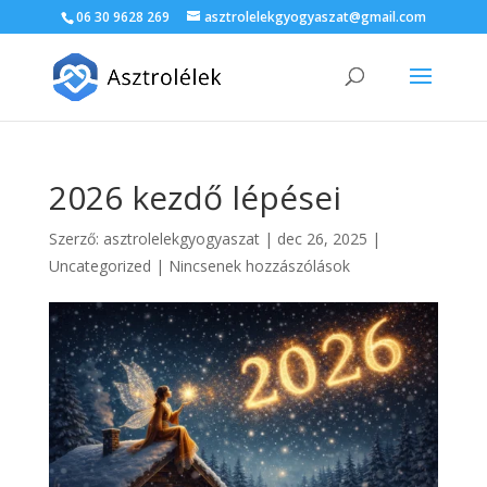
06 30 9628 269
asztrolelekgyogyaszat@gmail.com
2026 kezdő lépései
Szerző:
asztrolelekgyogyaszat
|
dec 26, 2025
|
Uncategorized
|
Nincsenek hozzászólások