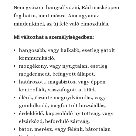
Nem győzöm hangsúlyozni, Rád másképpen
fog hatni, mint másra. Ami ugyanaz
mindenkinél, az új felé való elmozdulás.
Mi változhat a személyiségedben:
hangosabb, vagy halkabb, esetleg gátolt
kommunikáció,
mozgékony, vagy nyugtalan, esetleg
megdermedt, befagyott állapot,
határozott, magabiztos, vagy éppen
kontrollált, visszafogott attitűd,
élénk, őszinte megnyilvánulás, vagy
gondolkodó, megfontolt hozzáállás,
érdeklődő, kapcsolódó nyitottság, vagy
elzárkózó, beforduló zártság,
bátor, merész, vagy félénk, bátortalan