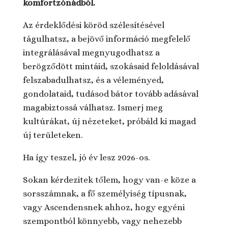
komfortzónádból.
Az érdeklődési köröd szélesítésével
tágulhatsz, a bejövő információ megfelelő
integrálásával megnyugodhatsz a
berögződött mintáid, szokásaid feloldásával
felszabadulhatsz, és a véleményed,
gondolataid, tudásod bátor tovább adásával
magabiztossá válhatsz. Ismerj meg
kultúrákat, új nézeteket, próbáld ki magad
új területeken.
Ha így teszel, jó év lesz 2026-os.
Sokan kérdezitek tőlem, hogy van-e köze a
sorsszámnak, a fő személyiség típusnak,
vagy Ascendensnek ahhoz, hogy egyéni
szempontból könnyebb, vagy nehezebb