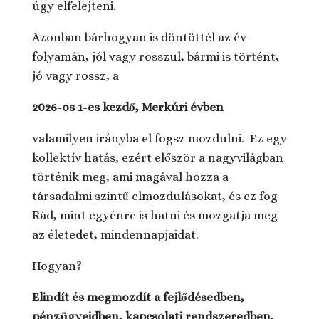
úgy elfelejteni.
Azonban bárhogyan is döntöttél az év
folyamán, jól vagy rosszul, bármi is történt,
jó vagy rossz, a
2026-os 1-es kezdő, Merkúri évben
valamilyen irányba el fogsz mozdulni. Ez egy
kollektív hatás, ezért először a nagyvilágban
történik meg, ami magával hozza a
társadalmi szintű elmozdulásokat, és ez fog
Rád, mint egyénre is hatni és mozgatja meg
az életedet, mindennapjaidat.
Hogyan?
Elindít és megmozdít a fejlődésedben,
pénzügyeidben, kapcsolati rendszeredben,