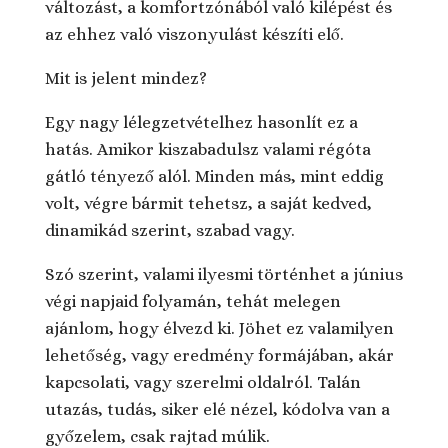
változást, a komfortzónából való kilépést és
az ehhez való viszonyulást készíti elő.
Mit is jelent mindez?
Egy nagy lélegzetvételhez hasonlít ez a
hatás. Amikor kiszabadulsz valami régóta
gátló tényező alól. Minden más, mint eddig
volt, végre bármit tehetsz, a saját kedved,
dinamikád szerint, szabad vagy.
Szó szerint, valami ilyesmi történhet a június
végi napjaid folyamán, tehát melegen
ajánlom, hogy élvezd ki. Jöhet ez valamilyen
lehetőség, vagy eredmény formájában, akár
kapcsolati, vagy szerelmi oldalról. Talán
utazás, tudás, siker elé nézel, kódolva van a
győzelem, csak rajtad múlik.