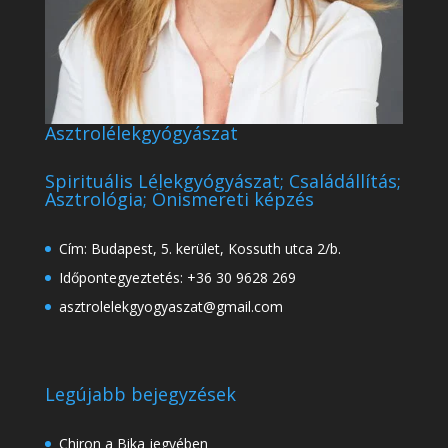
Asztrolélekgyógyászat
Spirituális Lélekgyógyászat; Családállítás;
Asztrológia; Önismereti képzés
Cím: Budapest, 5. kerület, Kossuth utca 2/b.
Időpontegyeztetés: +36 30 9628 269
asztrolelekgyogyaszat@gmail.com
Legújabb bejegyzések
Chiron a Bika jegyében