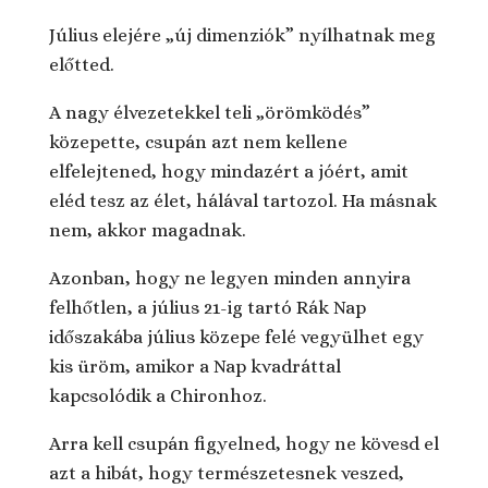
Július elejére „új dimenziók” nyílhatnak meg
előtted.
A nagy élvezetekkel teli „örömködés”
közepette, csupán azt nem kellene
elfelejtened, hogy mindazért a jóért, amit
eléd tesz az élet, hálával tartozol. Ha másnak
nem, akkor magadnak.
Azonban, hogy ne legyen minden annyira
felhőtlen, a július 21-ig tartó Rák Nap
időszakába július közepe felé vegyülhet egy
kis üröm, amikor a Nap kvadráttal
kapcsolódik a Chironhoz.
Arra kell csupán figyelned, hogy ne kövesd el
azt a hibát, hogy természetesnek veszed,