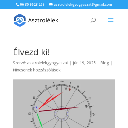
06 30 9628 269
asztrolelekgyogyaszat@gmail.com
Élvezd ki!
Szerző:
asztrolelekgyogyaszat
|
jún 19, 2025
|
Blog
|
Nincsenek hozzászólások